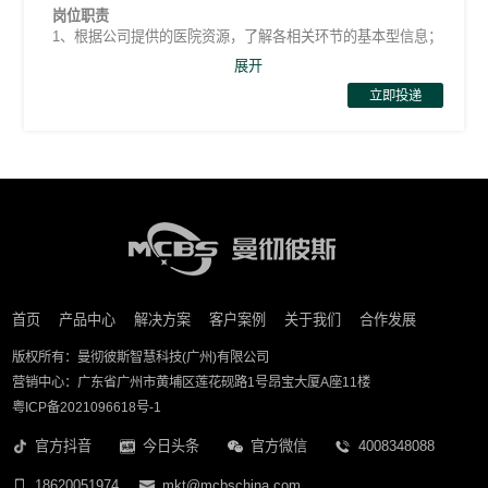
2、对医疗、非医疗工厂等行业用户进行深度调研，关注行业需
岗位职责
求、用户反馈，分析用户行为，进行产品用户体验的持续优
1、根据公司提供的医院资源，了解各相关环节的基本型信息；
化，对用户满意度负责;
2、开发项目经销商渠道，维护渠道关系，跟进项目进展；
4、深刻理解行业发展趋势和竞品战略战术，结合用户反馈和技
展开
3、把握项目推进过程中的各个环节及相关商务谈判；
术适配，提出最优解决方案，对接产品战略部优化产品功能，
立即投递
4、日常客户开发，主动寻找项目机会和经销商渠道资源；
实现产品创新和标准化，对接商务部和销售部传达产品卖点和
5、熟练讲解各类PPT（公司简介、产品介绍、文案介绍等）。
解决方案，实现业务的规模化，取得竞争优势;
5、撰写行业分析报告、能独立完善解决方案的细节，对销售、
工作资格:
售前进行解决方案宣讲的定期培训，保证全公司对行业和解决
1、大专以上学历，专业不限；
方案的深刻理解;
2、五年以上销售经验，有医疗设备、医疗专项、工程、电梯、
6、对产品细节和工程细节熟悉，能够独立与产品战略部或行业
系统集成、自动化设备行业销售经验；
专家沟通，并且提出自己的观点和建议。
3、具备独立推进医疗工程项目销售的能力；
4、具备良好的职业素养，有强烈的事业心、抗压性强、以业绩
工作资格:
为导向。
1、出色的逻辑思维、流畅的表达能力、高效率的分析报告输出
能力，分享培训的组织能力;
首页
产品中心
解决方案
客户案例
关于我们
合作发展
2、对产品和行业有深度钻研热情，有深度思考的探索能力;
3、学习能力极佳、积极主动勤学好问、理工科学历背景，医
版权所有：曼彻彼斯智慧科技(广州)有限公司
学、检验、自动化、机械、计算机、电子等相关专业;
营销中心：广东省广州市黄埔区莲花砚路1号昂宝大厦A座11楼
4、具备方案、产品、研发岗位经验;
粤ICP备2021096618号-1
5、医疗、实验室、大型设备等软硬件结合的行业相关从业背
景。
官方抖音
今日头条
官方微信
4008348088
6、擅长ppt制作，文案水平良好，熟练CAD软件。
18620051974
mkt@mcbschina.com