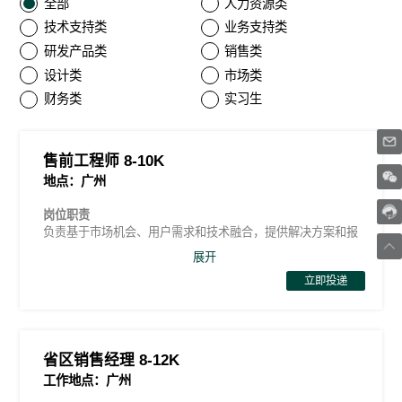
全部
人力资源类
技术支持类
业务支持类
研发产品类
销售类
设计类
市场类
财务类
实习生
售前工程师 8-10K
地点：广州
岗位职责
负责基于市场机会、用户需求和技术融合，提供解决方案和报
价、招投标把控、解决方案推荐、配合销售跟进客户服务等主
展开
要工作。产品研发方向、解决方案、改善用户体验等输出，推
立即投递
动新产品从0-1的研发到生产，1-10的方案到销售，通过方案和
输出、演讲培训等方式引导企业跨部门团队在行业和技术上的
全面提升。
1、负责配合销售跟进客户旅程，包括提供方案推荐、可研报
省区销售经理 8-12K
告、设计报价、讲标、参观接待、招投标编制、现场踏勘等主
工作地点：广州
要工作；